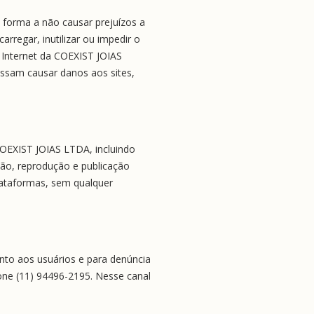
 forma a não causar prejuízos a 
rregar, inutilizar ou impedir o 
 Internet da COEXIST JOIAS 
sam causar danos aos sites, 
COEXIST JOIAS LTDA, incluindo 
ção, reprodução e publicação 
lataformas, sem qualquer 
to aos usuários e para denúncia 
one (11) 94496-2195. Nesse canal 