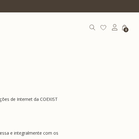
Até 12x s/ juros
0
ções de Internet da COEXIST 
ressa e integralmente com os 