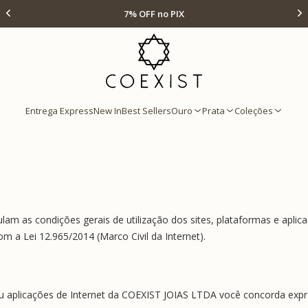
Ir para Home Prata
7% OFF no PIX
Entrega Express
New In
Best Sellers
Ouro
Prata
Coleções
am as condições gerais de utilização dos sites, plataformas e aplica
 a Lei 12.965/2014 (Marco Civil da Internet).
s ou aplicações de Internet da COEXIST JOIAS LTDA você concorda exp