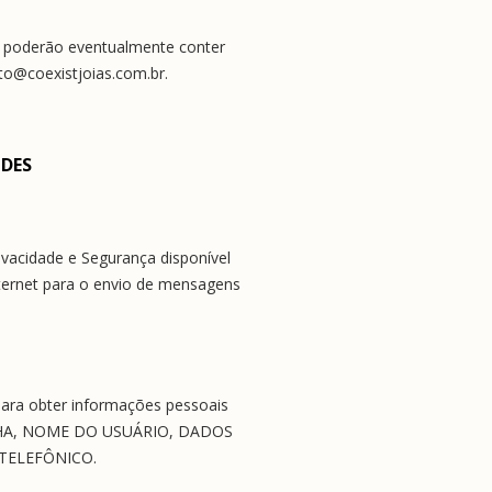
A poderão eventualmente conter 
to@coexistjoias.com.br.
UDES
vacidade e Segurança disponível 
nternet para o envio de mensagens 
ara obter informações pessoais 
ENHA, NOME DO USUÁRIO, DADOS 
TELEFÔNICO.