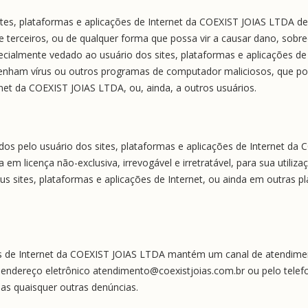
 sites, plataformas e aplicações de Internet da COEXIST JOIAS LTDA de
e terceiros, ou de qualquer forma que possa vir a causar dano, sobreca
ecialmente vedado ao usuário dos sites, plataformas e aplicações de
tenham vírus ou outros programas de computador maliciosos, que pos
net da COEXIST JOIAS LTDA, ou, ainda, a outros usuários.
os pelo usuário dos sites, plataformas e aplicações de Internet da 
m licença não-exclusiva, irrevogável e irretratável, para sua utiliza
s sites, plataformas e aplicações de Internet, ou ainda em outras p
es de Internet da COEXIST JOIAS LTDA mantém um canal de atendimen
o endereço eletrônico atendimento@coexistjoias.com.br ou pelo telef
s quaisquer outras denúncias.